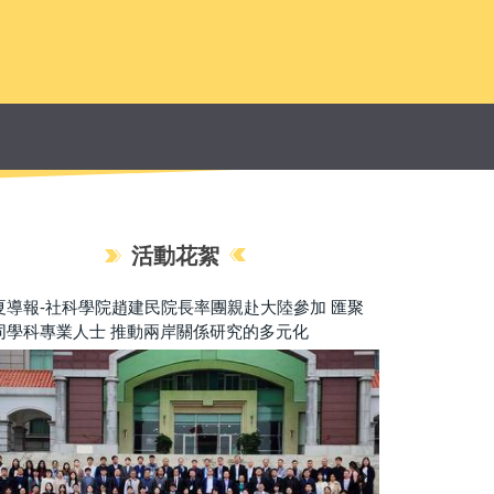
活動花絮
活動花絮】2023年第九屆文廈論壇
111（1）學