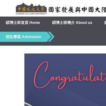
跳
到
主
要
碩博士班首頁 Home
碩博士班簡介 About us
內
容
招生專區 Admission
區